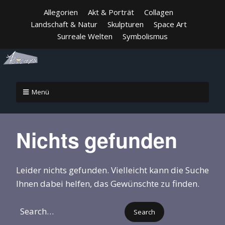
Allegorien
Akt & Porträt
Collagen
Landschaft & Natur
Skulpturen
Space Art
Surreale Welten
Symbolismus
Menü
Nichts gefunden
Leider nichts gefunden. Vielleicht kann die Suche
Ihnen dabei helfen, das Gewünschte zu finden.