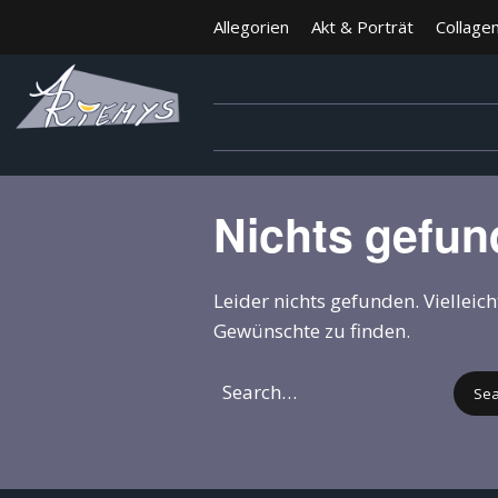
Allegorien
Akt & Porträt
Collage
Nichts gefu
Leider nichts gefunden. Vielleic
Gewünschte zu finden.