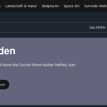
n
Landschaft & Natur
Skulpturen
Space Art
Surreale Wel
GALERIEN
nden
ht kann die Suche Ihnen dabei helfen, das