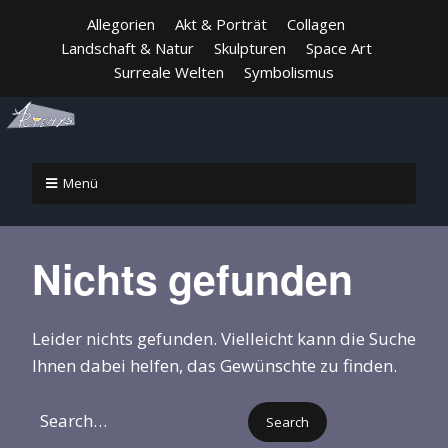
Allegorien
Akt & Porträt
Collagen
Landschaft & Natur
Skulpturen
Space Art
Surreale Welten
Symbolismus
Menü
Nichts gefunden
Leider nichts gefunden. Vielleicht kann die Suche
Ihnen dabei helfen, das Gewünschte zu finden.