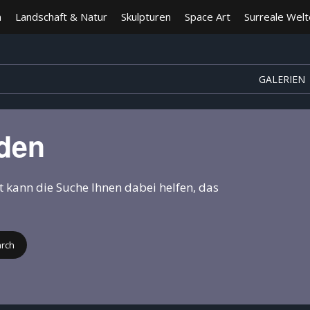
n
Landschaft & Natur
Skulpturen
Space Art
Surreale Wel
GALERIEN
nden
ht kann die Suche Ihnen dabei helfen, das