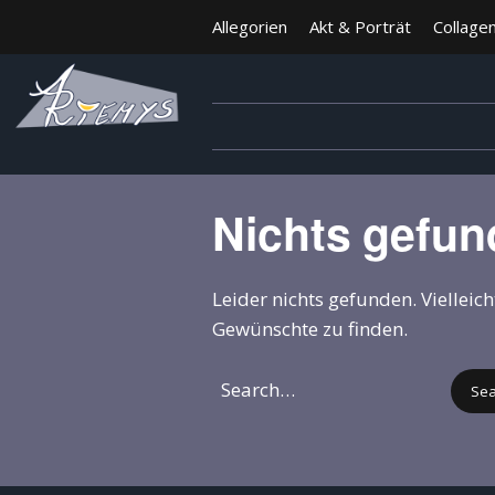
Allegorien
Akt & Porträt
Collage
Nichts gefu
Leider nichts gefunden. Vielleic
Gewünschte zu finden.