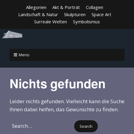
Allegorien
Akt & Porträt
Collagen
Landschaft & Natur
Skulpturen
Space Art
Surreale Welten
Symbolismus
Menü
Nichts gefunden
Leider nichts gefunden. Vielleicht kann die Suche
Ihnen dabei helfen, das Gewünschte zu finden.