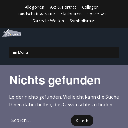
Allegorien
Akt & Porträt
Collagen
Landschaft & Natur
Skulpturen
Space Art
Surreale Welten
Symbolismus
Menü
Nichts gefunden
Leider nichts gefunden. Vielleicht kann die Suche
Ihnen dabei helfen, das Gewünschte zu finden.