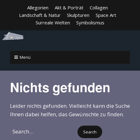
Allegorien
Akt & Porträt
Collagen
Landschaft & Natur
Skulpturen
Space Art
Surreale Welten
Symbolismus
Menü
Nichts gefunden
Leider nichts gefunden. Vielleicht kann die Suche
Ihnen dabei helfen, das Gewünschte zu finden.