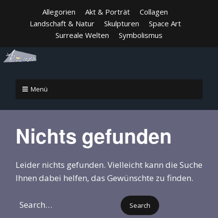
Allegorien
Akt & Porträt
Collagen
Landschaft & Natur
Skulpturen
Space Art
Surreale Welten
Symbolismus
Menü
Nichts gefunden
Leider nichts gefunden. Vielleicht kann die Suche
Ihnen dabei helfen, das Gewünschte zu finden.