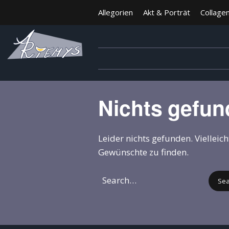
Allegorien
Akt & Porträt
Collage
Nichts gefu
Leider nichts gefunden. Vielleic
Gewünschte zu finden.