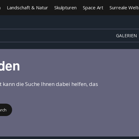
n
Landschaft & Natur
Skulpturen
Space Art
Surreale Wel
GALERIEN
nden
ht kann die Suche Ihnen dabei helfen, das