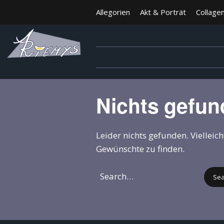
Allegorien
Akt & Porträt
Collage
Nichts gefu
Leider nichts gefunden. Vielleic
Gewünschte zu finden.