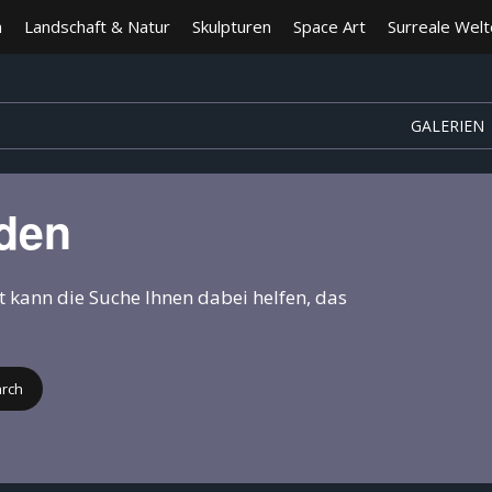
n
Landschaft & Natur
Skulpturen
Space Art
Surreale Wel
GALERIEN
nden
ht kann die Suche Ihnen dabei helfen, das