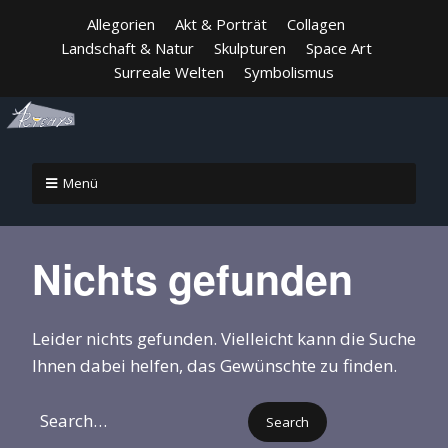
Allegorien
Akt & Porträt
Collagen
Landschaft & Natur
Skulpturen
Space Art
Surreale Welten
Symbolismus
Menü
Nichts gefunden
Leider nichts gefunden. Vielleicht kann die Suche
Ihnen dabei helfen, das Gewünschte zu finden.