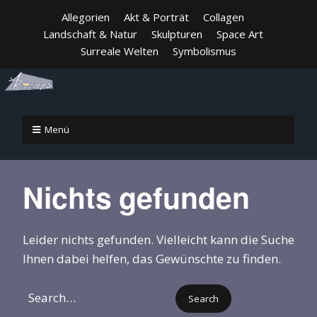
Allegorien
Akt & Porträt
Collagen
Landschaft & Natur
Skulpturen
Space Art
Surreale Welten
Symbolismus
Menü
Nichts gefunden
Leider nichts gefunden. Vielleicht kann die Suche
Ihnen dabei helfen, das Gewünschte zu finden.