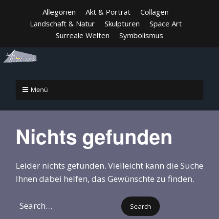
Allegorien
Akt & Porträt
Collagen
Landschaft & Natur
Skulpturen
Space Art
Surreale Welten
Symbolismus
Menü
Nichts gefunden
Leider nichts gefunden. Vielleicht kann die Suche
Ihnen dabei helfen, das Gewünschte zu finden.