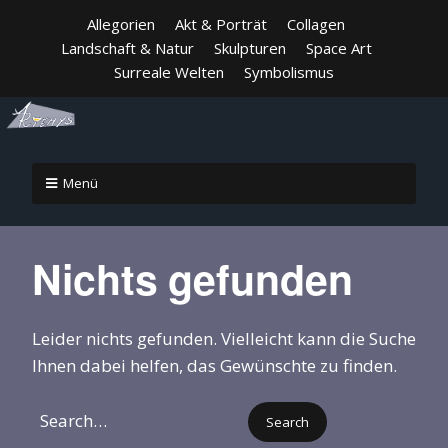
Allegorien
Akt & Porträt
Collagen
Landschaft & Natur
Skulpturen
Space Art
Surreale Welten
Symbolismus
Menü
Nichts gefunden
Leider nichts gefunden. Vielleicht kann die Suche
Ihnen dabei helfen, das Gewünschte zu finden.