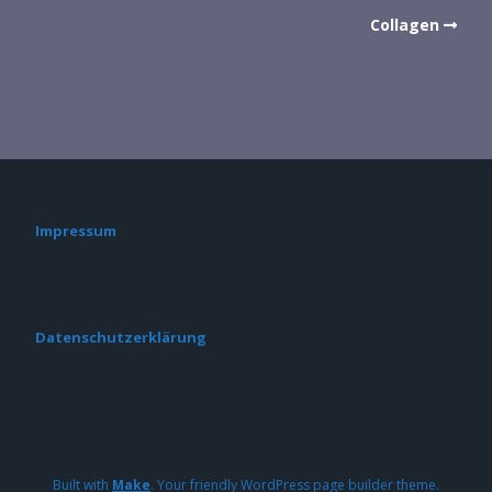
Collagen
Impressum
Datenschutzerklärung
Built with
Make
. Your friendly WordPress page builder theme.