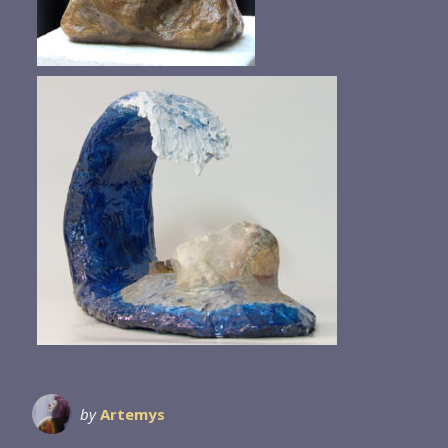
by
Artemys